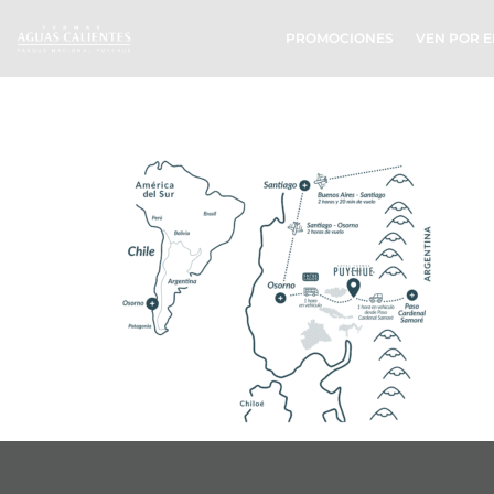
PROMOCIONES
VEN POR E
mapa_argen