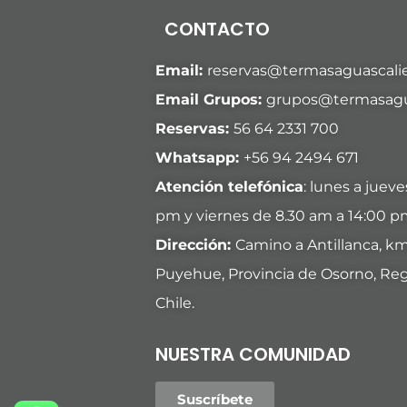
CONTACTO
Email:
reservas@termasaguascalie
Email Grupos:
grupos@termasagua
Reservas:
56 64 2331 700
Whatsapp:
+
56 94 2494 671
Atención telefónica
: lunes a juev
pm y viernes de 8.30 am a 14:00 p
Dirección:
Camino a Antillanca, k
Puyehue, Provincia de Osorno, Reg
Chile.
NUESTRA COMUNIDAD
Suscríbete