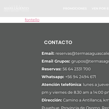
PROMOCIONES
VEN POR E
fontello
CONTACTO
Email:
reservas@termasaguascalie
Email Grupos:
grupos@termasagua
Reservas:
56 64 2331 700
Whatsapp:
+
56 94 2494 671
Atención telefónica
: lunes a juev
pm y viernes de 8.30 am a 14:00 p
Dirección:
Camino a Antillanca, k
Puyehue, Provincia de Osorno, Reg