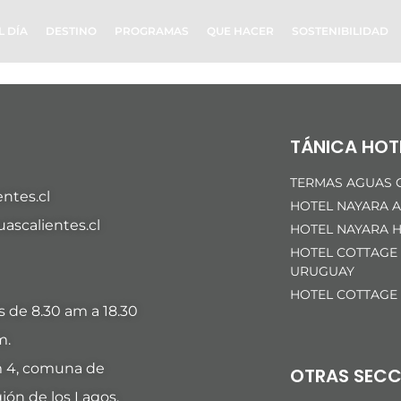
L DÍA
DESTINO
PROGRAMAS
QUE HACER
SOSTENIBILIDAD
TÁNICA HOT
TERMAS AGUAS C
ntes.cl
HOTEL NAYARA A
scalientes.cl
HOTEL NAYARA H
HOTEL COTTAGE
URUGUAY
HOTEL COTTAGE
es de 8.30 am a 18.30
m.
m 4, comuna de
OTRAS SECC
ión de los Lagos,