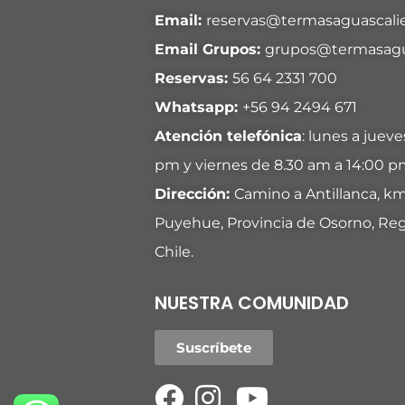
Email:
reservas@termasaguascalie
Email Grupos:
grupos@termasagua
Reservas:
56 64 2331 700
Whatsapp:
+
56 94 2494 671
Atención telefónica
: lunes a juev
pm y viernes de 8.30 am a 14:00 p
Dirección:
Camino a Antillanca, k
Puyehue, Provincia de Osorno, Reg
Chile.
NUESTRA COMUNIDAD
Suscríbete