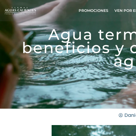
PROMOCIONES
VEN POR E
Agua term
beneficios y 
ag
Dani