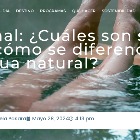
L DÍA
DESTINO
PROGRAMAS
QUE HACER
SOSTENIBILIDAD
al: ¿Cuáles son 
cómo se diferen
ua natural?
ela Pasara
Mayo 28, 2024
4:13 pm