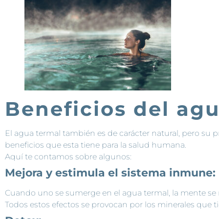
Beneficios del ag
El agua termal también es de carácter natural, pero su p
beneficios que esta tiene para la salud humana.
Aquí te contamos sobre algunos:
Mejora y estimula el sistema inmune:
Cuando uno se sumerge en el agua termal, la mente se r
Todos estos efectos se provocan por los minerales que t