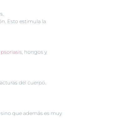
us.
n. Esto estimula la
a
psoriasi
s, hongos y
acturas del cuerpo.
jo, sino que además es muy