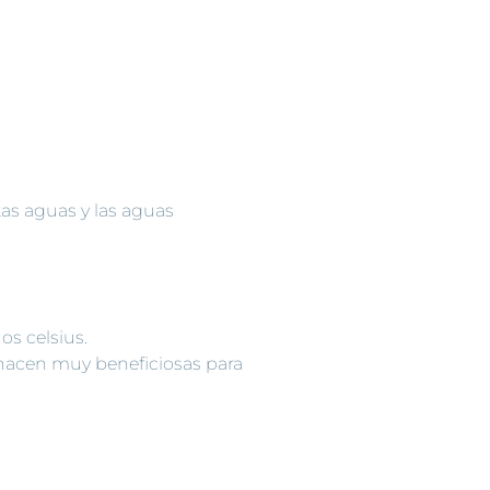
 son
desde el
 Aguas
 todo…
stas aguas y las aguas
os celsius.
 hacen muy beneficiosas para
.