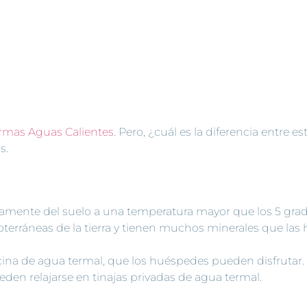
 del agua termal
s disfrutarlos 
idad de Termas
 te lo contamos
rmas Aguas Calientes
. Pero, ¿cuál es la diferencia entre e
os.
amente del suelo a una temperatura mayor que los 5 grad
erráneas de la tierra y tienen muchos minerales que las
ina de agua termal, que los huéspedes pueden disfrutar
eden relajarse en tinajas privadas de agua termal.