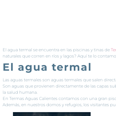
Los beneficios
muchos, y puede
relajo y comod
Calientes. Aquí
El agua termal se encuentra en las piscinas y tinas de
Te
naturales que corren en ríos y lagos? Aquí te lo contam
El agua termal
Las aguas termales son aguas termales que salen direct
Son aguas que provienen directamente de las capas subt
la salud humana.
En Termas Aguas Calientes contamos con una gran pisc
Además, en nuestros domos y refugios, los visitantes pu