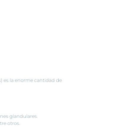
os) es la enorme cantidad de
ones glandulares.
re otros.