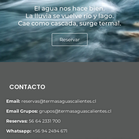
El agua nos hace bien.
La lluvia se vuelve río y lago.
Cae como cascada, surge termal.
Reservar
CONTACTO
Email:
reservas@termasaguascalientes.cl
Email Grupos:
grupos@termasaguascalientes.cl
Reservas:
56 64 2331 700
Whatsapp:
+
56 94 2494 671