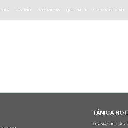
L DÍA
DESTINO
PROGRAMAS
QUE HACER
SOSTENIBILIDAD
N TINAJA_Mesa 
TÁNICA HOT
TERMAS AGUAS C