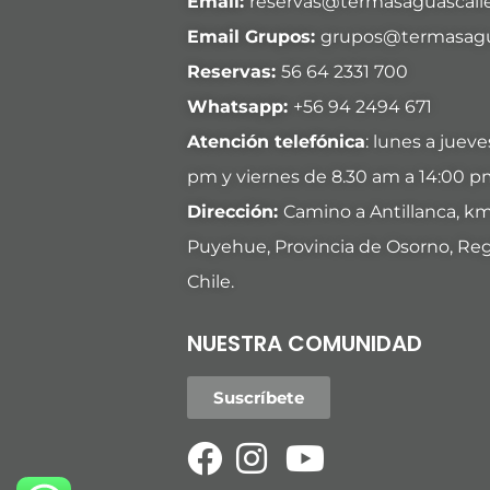
Email:
reservas@termasaguascalie
Email Grupos:
grupos@termasagua
Reservas:
56 64 2331 700
Whatsapp:
+
56 94 2494 671
Atención telefónica
: lunes a juev
pm y viernes de 8.30 am a 14:00 p
Dirección:
Camino a Antillanca, k
Puyehue, Provincia de Osorno, Reg
Chile.
NUESTRA COMUNIDAD
Suscríbete