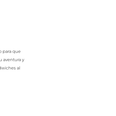
o para que
u aventura y
ndwiches al