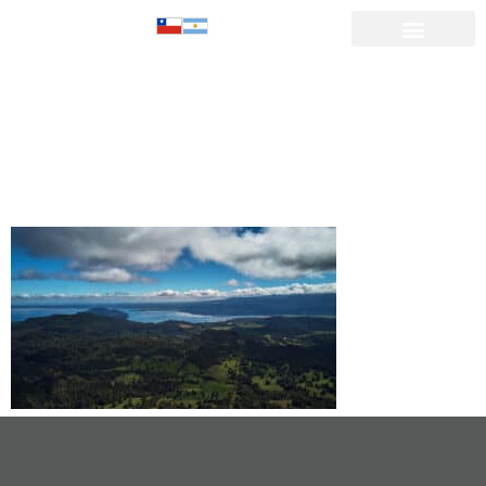
Lugar
magicos 2
banner