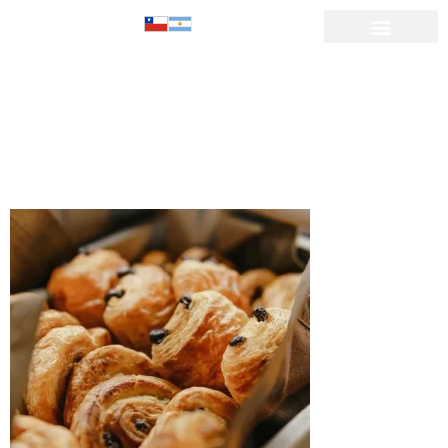
gastronomia-
bolleria-rolls-
termas