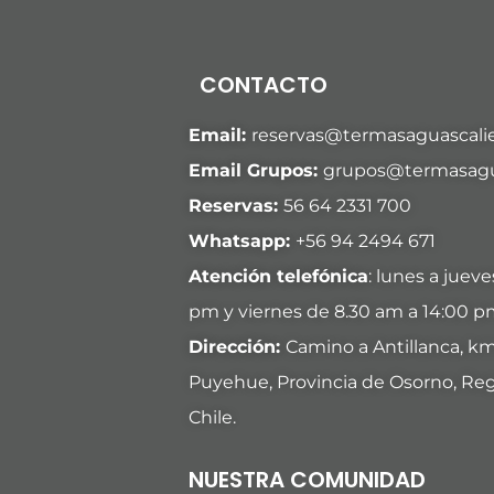
CONTACTO
Email:
reservas@termasaguascalie
Email Grupos:
grupos@termasagua
Reservas:
56 64 2331 700
Whatsapp:
+
56 94 2494 671
Atención telefónica
: lunes a juev
pm y viernes de 8.30 am a 14:00 p
Dirección:
Camino a Antillanca, k
Puyehue, Provincia de Osorno, Reg
Chile.
NUESTRA COMUNIDAD