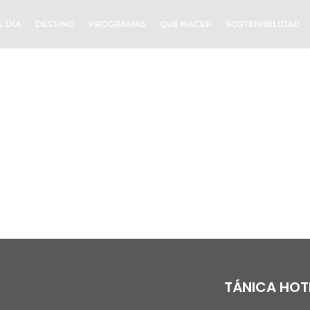
L DÍA
DESTINO
PROGRAMAS
QUE HACER
SOSTENIBILIDAD
799033
TÁNICA HOT