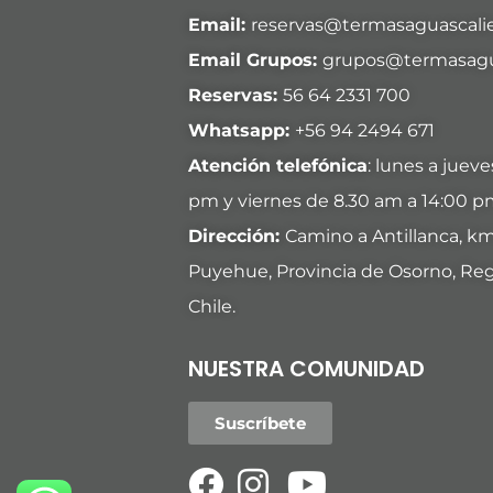
Email:
reservas@termasaguascalie
Email Grupos:
grupos@termasagua
Reservas:
56 64 2331 700
Whatsapp:
+
56 94 2494 671
Atención telefónica
: lunes a juev
pm y viernes de 8.30 am a 14:00 p
Dirección:
Camino a Antillanca, k
Puyehue, Provincia de Osorno, Reg
Chile.
NUESTRA COMUNIDAD
Suscríbete