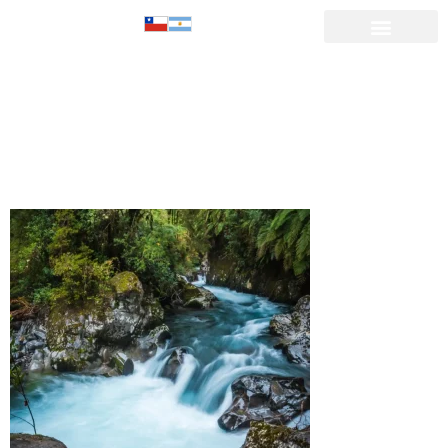
parque-rio-
rocas-puente-
puyehue