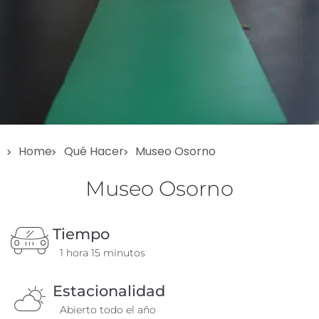
Home
Qué Hacer
Museo Osorno
MUSEO
OSORNO
Museo Osorno
Tiempo
1 hora 15 minutos
Estacionalidad
Abierto todo el año