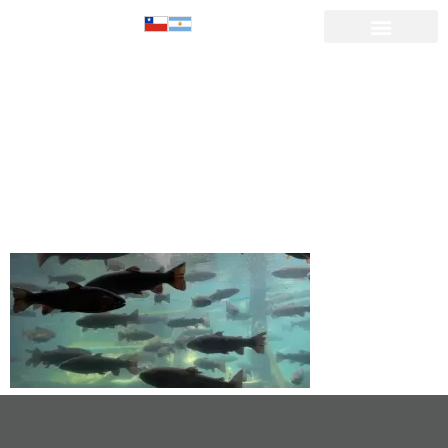
Parque
Acuario
Puyehue_Mesa
de trabajo 1