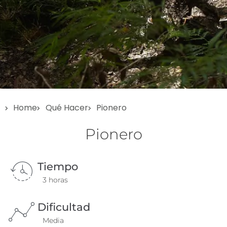
Home
Qué Hacer
Pionero
PIONERO
Pionero
Tiempo
3 horas
Dificultad
Media