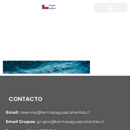
parque
nacional
puyehue
CONTACTO
Email:
reservas@termasaguascalientes.cl
Email Grupos:
grupos@termasaguascalientes.cl