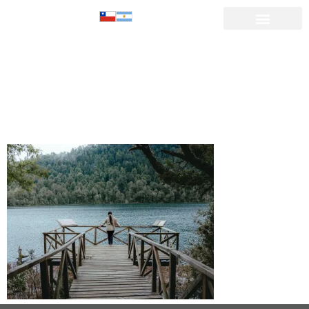
el-toro-
laguna-
puyehue