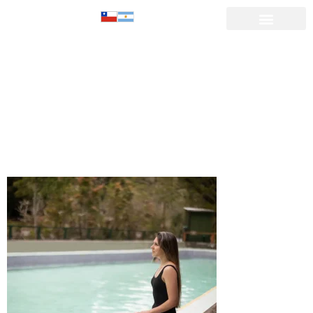
piscina-
termal-mujer-
aguas-
calientes