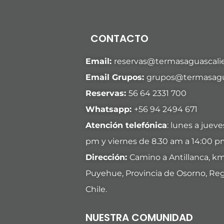
CONTACTO
Email:
reservas@termasaguascalie
Email Grupos:
grupos@termasagua
Reservas:
56 64 2331 700
Whatsapp:
+
56 94 2494 671
Atención telefónica
: lunes a juev
pm y viernes de 8.30 am a 14:00 p
Dirección:
Camino a Antillanca, k
Puyehue, Provincia de Osorno, Reg
Chile.
NUESTRA COMUNIDAD