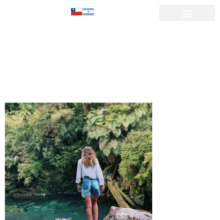
excursiones-
bosque-rio-
puyehue