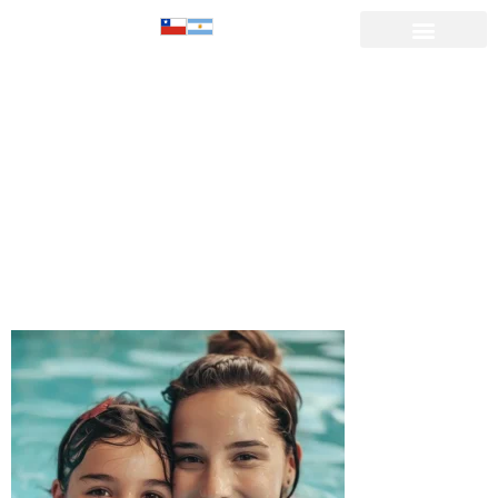
piscina-
madre-hija-
termas-
aguas-
calientes