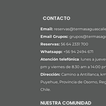
CONTACTO
Email:
reservas@termasaguascalie
Email Grupos:
grupos@termasagua
Reservas:
56 64 2331 700
Whatsapp:
+
56 94 2494 671
Atención telefónica
: lunes a juev
pm y viernes de 8.30 am a 14:00 p
Dirección:
Camino a Antillanca, k
Puyehue, Provincia de Osorno, Reg
Chile.
NUESTRA COMUNIDAD